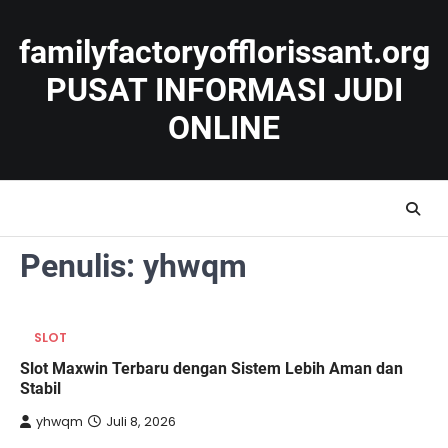
Skip
to
familyfactoryofflorissant.org
content
PUSAT INFORMASI JUDI
ONLINE
Penulis:
yhwqm
SLOT
Slot Maxwin Terbaru dengan Sistem Lebih Aman dan
Stabil
yhwqm
Juli 8, 2026