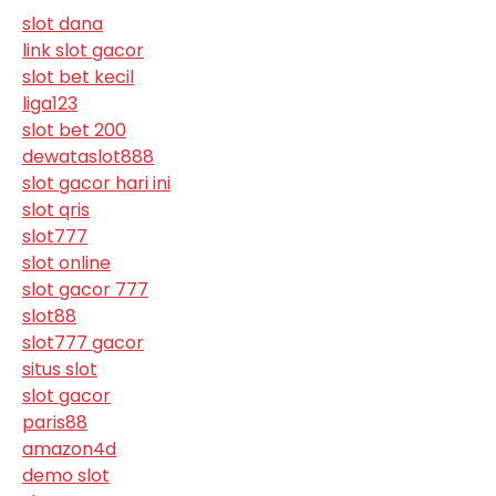
slot dana
link slot gacor
slot bet kecil
liga123
slot bet 200
dewataslot888
slot gacor hari ini
slot qris
slot777
slot online
slot gacor 777
slot88
slot777 gacor
situs slot
slot gacor
paris88
amazon4d
demo slot