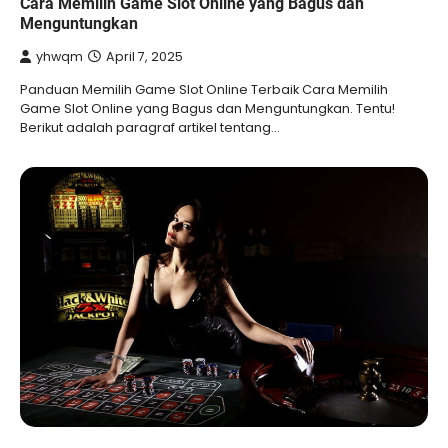
Cara Memilih Game Slot Online yang Bagus dan
Menguntungkan
yhwqm
April 7, 2025
Panduan Memilih Game Slot Online Terbaik Cara Memilih
Game Slot Online yang Bagus dan Menguntungkan. Tentu!
Berikut adalah paragraf artikel tentang…