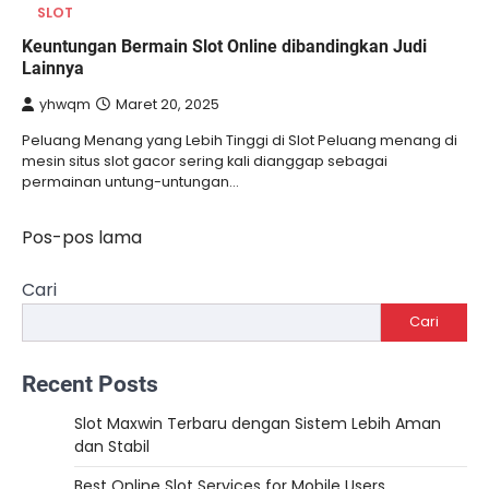
SLOT
Keuntungan Bermain Slot Online dibandingkan Judi
Lainnya
yhwqm
Maret 20, 2025
Peluang Menang yang Lebih Tinggi di Slot Peluang menang di
mesin situs slot gacor sering kali dianggap sebagai
permainan untung-untungan…
Pos-pos lama
Navigasi
pos
Cari
Cari
Recent Posts
Slot Maxwin Terbaru dengan Sistem Lebih Aman
dan Stabil
Best Online Slot Services for Mobile Users