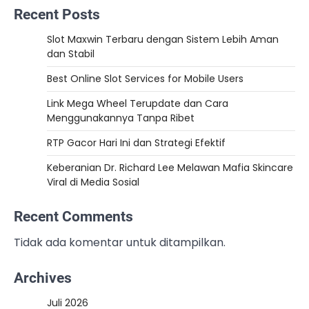
Recent Posts
Slot Maxwin Terbaru dengan Sistem Lebih Aman
dan Stabil
Best Online Slot Services for Mobile Users
Link Mega Wheel Terupdate dan Cara
Menggunakannya Tanpa Ribet
RTP Gacor Hari Ini dan Strategi Efektif
Keberanian Dr. Richard Lee Melawan Mafia Skincare
Viral di Media Sosial
Recent Comments
Tidak ada komentar untuk ditampilkan.
Archives
Juli 2026