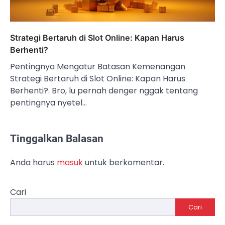
Strategi Bertaruh di Slot Online: Kapan Harus
Berhenti?
Pentingnya Mengatur Batasan Kemenangan
Strategi Bertaruh di Slot Online: Kapan Harus
Berhenti?. Bro, lu pernah denger nggak tentang
pentingnya nyetel…
Tinggalkan Balasan
Anda harus
masuk
untuk berkomentar.
Cari
Cari