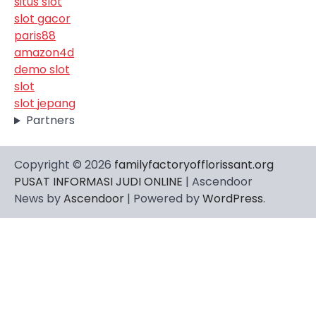
situs slot
slot gacor
paris88
amazon4d
demo slot
slot
slot jepang
Partners
Copyright © 2026
familyfactoryofflorissant.org
PUSAT INFORMASI JUDI ONLINE
| Ascendoor
News by
Ascendoor
| Powered by
WordPress
.