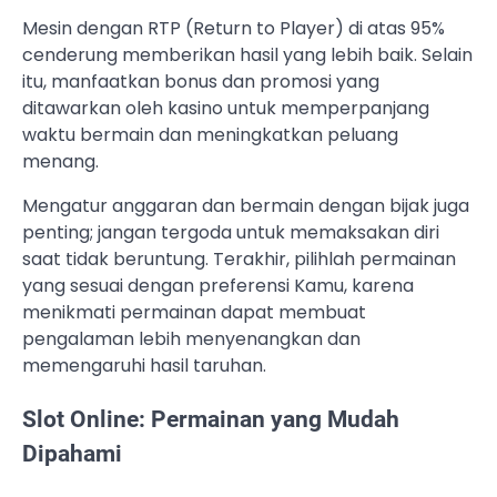
Mesin dengan RTP (Return to Player) di atas 95%
cenderung memberikan hasil yang lebih baik. Selain
itu, manfaatkan bonus dan promosi yang
ditawarkan oleh kasino untuk memperpanjang
waktu bermain dan meningkatkan peluang
menang.
Mengatur anggaran dan bermain dengan bijak juga
penting; jangan tergoda untuk memaksakan diri
saat tidak beruntung. Terakhir, pilihlah permainan
yang sesuai dengan preferensi Kamu, karena
menikmati permainan dapat membuat
pengalaman lebih menyenangkan dan
memengaruhi hasil taruhan.
Slot Online: Permainan yang Mudah
Dipahami