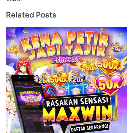
Related Posts