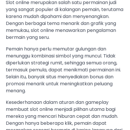
Slot online merupakan salah satu permainan judi
yang sangat populer di kalangan pemain, terutama
karena mudah dipahami dan menyenangkan.
Dengan berbagai tema menarik dan grafik yang
memukau, slot online menawarkan pengalaman
bermain yang seru.
Pemain hanya perlu memutar gulungan dan
menunggu kombinasi simbol yang muncul. Tidak
diperlukan strategi rumit, sehingga semua orang,
termasuk pemula, dapat menikmati permainan ini.
Selain itu, banyak situs menyediakan bonus dan
promosi menarik untuk meningkatkan peluang
menang.
Kesederhanaan dalam aturan dan gameplay
membuat slot online menjadi pilihan utama bagi
mereka yang mencari hiburan cepat dan mudah.
Dengan hanya beberapa klik, pemain dapat