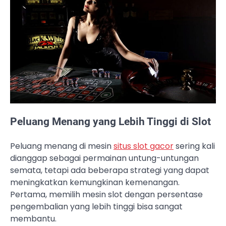
Peluang Menang yang Lebih Tinggi di Slot
Peluang menang di mesin
situs slot gacor
sering kali
dianggap sebagai permainan untung-untungan
semata, tetapi ada beberapa strategi yang dapat
meningkatkan kemungkinan kemenangan.
Pertama, memilih mesin slot dengan persentase
pengembalian yang lebih tinggi bisa sangat
membantu.